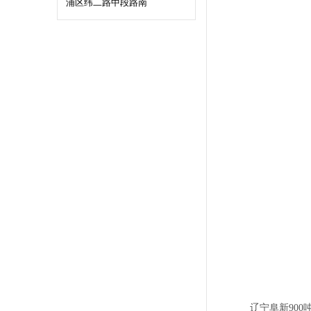
浦区纬二路中段路南
辽宁阜新900吨