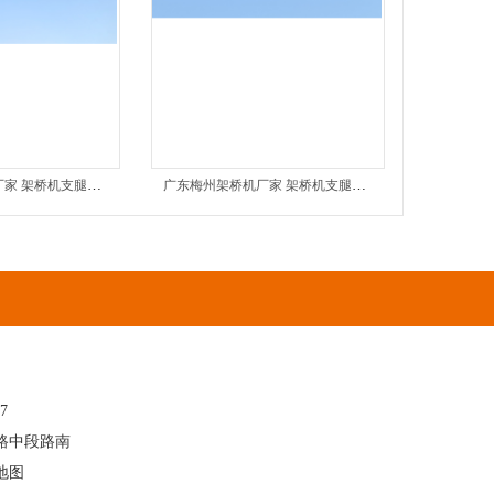
广东汕尾架桥机厂家 架桥机支腿销轴磨损与变形隐患管控
广东梅州架桥机厂家 架桥机支腿螺栓松动隐患及运维对策
37
路中段路南
地图