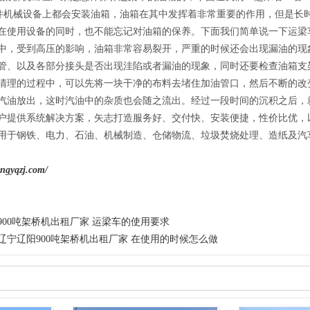
械设备上都会安装油箱，油箱在其中发挥着非常重要的作用，但是长时
在使用设备的同时，也不能忘记对油箱的保养。下面我们简单说一下运梁
受到高压的影响，油箱非常容易裂开，严重的时候还会出现漏油的现象
管、以及各部分接头是否出现洼陷或者漏油的现象，同时还要检查油箱支
的过程中，可以先将一块干净的布料去堵住加油管口，然后不断的改变
汽油放出，这时汽油中的杂质也会随之流出。经过一段时间的沉积之后，
供系统解决方案，矢志打造服务好、交付快、安装便捷，性价比优，以
用于钢铁、电力、石油、机械制造、仓储物流、垃圾焚烧处理、造纸及汽
gyqzj.com/
900吨架桥机出租厂家 运梁车的使用要求
辽宁辽阳900吨架桥机出租厂家 在使用的时候怎么做