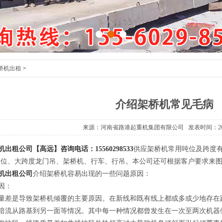
1
2
3
桥机出租
>
介绍架桥机常见毛病
来源：河南省路港起重机集团有限公司 发表时间：2023-
出租公司【高远】咨询电话：15560298533
供应架桥机常用吨位及跨度有：20t
吨位、大跨度龙门吊、架桥机、行车、行吊。本公司还可根据客户要求来
机出租公司
介绍架桥机容易出现的一些问题原因：
因：
是导致架桥机倾覆的主要原因。在新线和既有线上都或多或少地存在路
暗流从路基到另一面等情况。其中每一种情况都曾发生在一次至两次机器