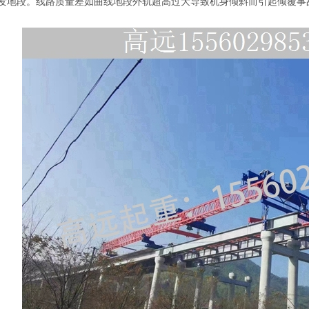
发地段。线路质量差如曲线地段外轨超高过大导致机身倾斜而引起倾覆事