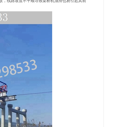
故，线路坡度不平顺导致架桥机溜滑也易引起其前