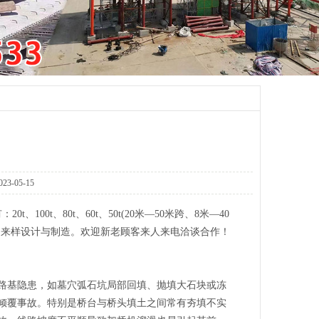
05-15
、100t、80t、60t、50t(20米—50米跨、8米—40
图来样设计与制造。欢迎新老顾客来人来电洽谈合作！
基隐患，如墓穴弧石坑局部回填、抛填大石块或冻
倾覆事故。特别是桥台与桥头填土之间常有夯填不实