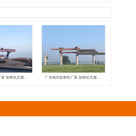
广东汕尾架桥机厂家 架桥机支腿销轴磨损与变形隐患管控
广东梅州架桥机厂家 架桥机支腿螺栓松动隐患及运维对策