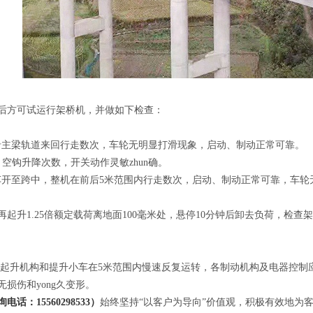
后方可试运行架桥机，并做如下检查：
沿主梁轨道来回行走数次，车轮无明显打滑现象，启动、制动正常可靠。
空钩升降次数，开关动作灵敏zhun确。
车开至跨中，整机在前后5米范围内行走数次，启动、制动正常可靠，车轮
再起升1.25倍额定载荷离地面100毫米处，悬停10分钟后卸去负荷，检
荷使起升机构和提升小车在5米范围内慢速反复运转，各制动机构及电器控
损伤和yong久变形。
话：15560298533）
始终坚持“以客户为导向”价值观，积极有效地为